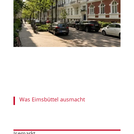
Was Eimsbüttel ausmacht
Isemarkt