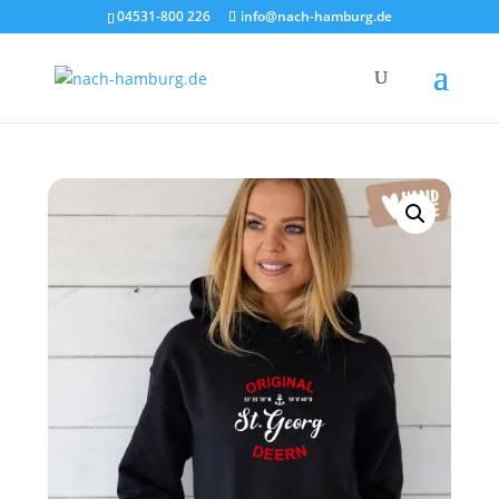
×
04531-800 226
info@nach-hamburg.de