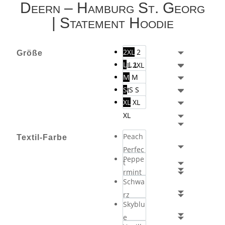
Deern – Hamburg St. Georg
| Statement Hoodie
2XL
2
Größe
L
L
L
XL
2XL
M
M
S
S
S
M
XL
XL
XL
Peach
Textil-Farbe
Perfec
Peppe
t
rmint
Schwa
rz
Skyblu
e