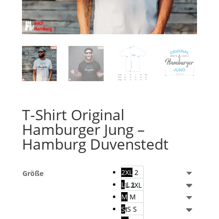
T-Shirt Original
Hamburger Jung –
Hamburg Duvenstedt
2XL
2
Größe
L
L
L
XL
2XL
M
M
S
S
S
M