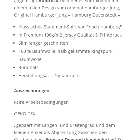
angefertigt.
Aufdruck
Dein neues Shirt kommt mit
einem tollen Design vom original Hamburger Jung,
Original Hamburger Jung – Hamburg Duvenstedt –
Klassisches Statement-Shirt von "nach Hamburg"
In Premium 190g/m2 Jersey Qualität & Printdruck
Slim (enger geschnitten)
100 % Baumwolle, halb gekämmte Ringspun-
Baumwolle
Rundhals
Herstellungsart: Digitaldruck
Auszeichnungen
Faire Arbeitsbedingungen
OEKO-TEX
, gepaart mit Längen- und Breitengrad und dem
kleinen Anker als Abgrenzung zwischen den
Gradangaben.
Print-on-Demand (handgefertigt)
Das