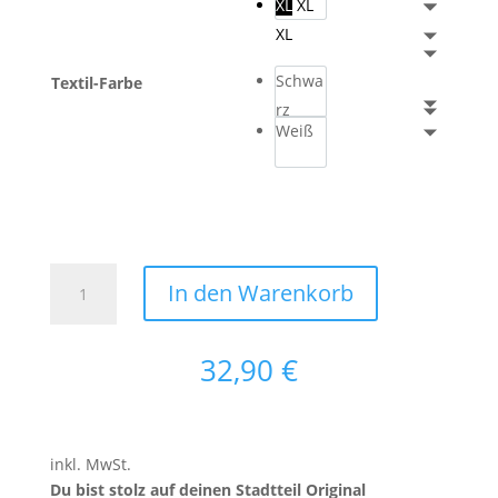
XL
XL
XL
Schwa
Textil-Farbe
rz
Weiß
T-
In den Warenkorb
Shirt
Original
Hamburger
32,90
€
Jung
-
Hamburg
Duvenstedt
inkl. MwSt.
Menge
Du bist stolz auf deinen Stadtteil Original