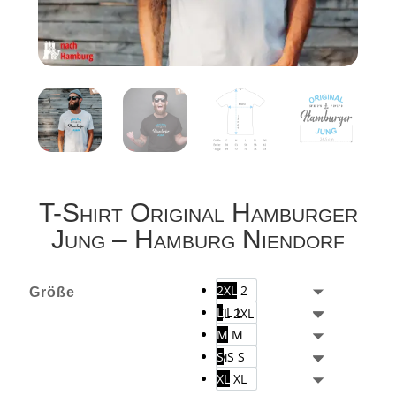
T-Shirt Original Hamburger
Jung – Hamburg Niendorf
2XL
2
Größe
L
L
L
XL
2XL
M
M
S
S
S
M
XL
XL