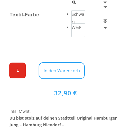
XL
Schwa
Textil-Farbe
rz
Weiß
T-
In den Warenkorb
Shirt
Original
Hamburger
32,90
€
Jung
-
Hamburg
inkl. MwSt.
Niendorf
Du bist stolz auf deinen Stadtteil Original Hamburger
Menge
Jung – Hamburg Niendorf –