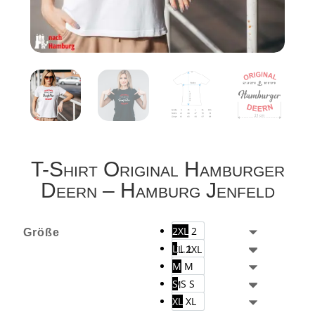
T-Shirt Original Hamburger
Deern – Hamburg Jenfeld
2XL
2
Größe
L
L
L
XL
2XL
M
M
S
S
S
M
XL
XL