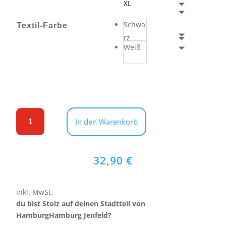
XL
Schwa
Textil-Farbe
rz
Weiß
T-
In den Warenkorb
Shirt
Original
Hamburger
32,90
€
Deern
-
Hamburg
inkl. MwSt.
Jenfeld
du bist Stolz auf deinen Stadtteil von
Menge
HamburgHamburg Jenfeld?